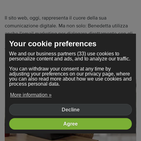
Il sito web, oggi, rappresenta il cuore della sua
comunicazione digitale. Ma non solo: Benedetta utilizza
anche l'email marketing per dialogare direttamente con gli
albergatori, offrendo servizi su misura, pacchetti dedicati e
Your cookie preferences
vantaggi pensati per stabilire relazioni durature. "Il rapporto
We and our business partners (33) use cookies to
umano per me è fondamentale. Ogni cliente è unico e io mi
personalize content and ads, and to analyze our traffic.
sento parte del team di ogni hotel che seguo".
You can withdraw your consent at any time by
adjusting your preferences on our privacy page, where
you can also read more about how we use cookies and
process personal data.
More information »
Decline
Agree